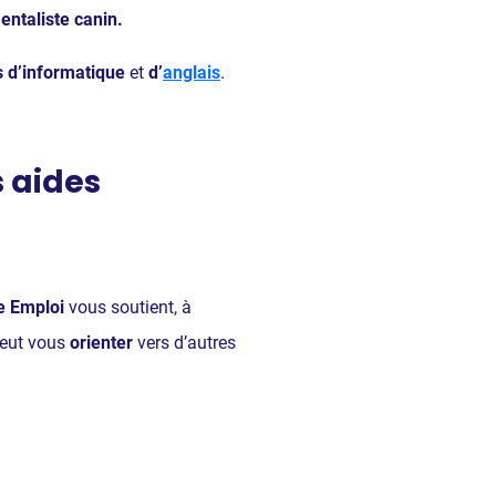
ntaliste canin.
s d’informatique
et
d’
anglais
.
s aides
e Emploi
vous soutient, à
eut vous
orienter
vers d’autres